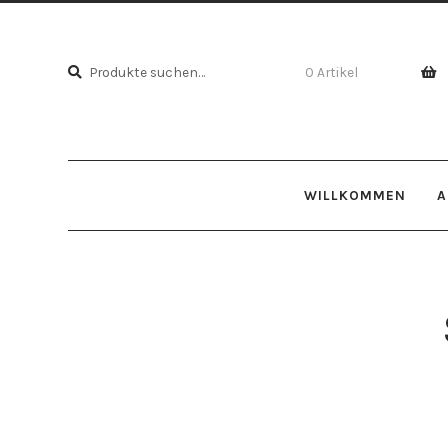
Suche
Suche
0 Artikel
nach:
WILLKOMMEN
A