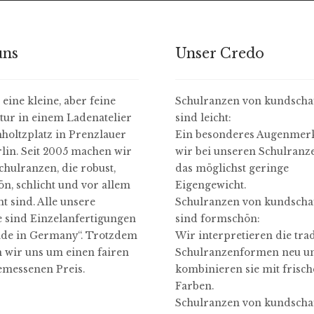
uns
Unser Credo
eine kleine, aber feine
Schulranzen von kundschaf
ur in einem Ladenatelier
sind leicht:
oltzplatz in Prenzlauer
Ein besonderes Augenmerk
rlin. Seit 2005 machen wir
wir bei unseren Schulranz
chulranzen, die robust,
das möglichst geringe
n, schlicht und vor allem
Eigengewicht.
ht sind. Alle unsere
Schulranzen von kundschaf
 sind Einzelanfertigungen
sind formschön:
de in Germany“. Trotzdem
Wir interpretieren die tra
wir uns um einen fairen
Schulranzenformen neu u
messenen Preis.
kombinieren sie mit frisc
Farben.
Schulranzen von kundschaf