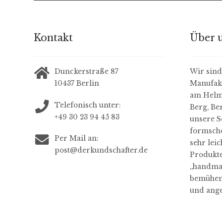
Kontakt
Über 
Dunckerstraße 87
Wir sind 
10437 Berlin
Manufakt
am Helmh
Telefonisch unter:
Berg, Be
+49 30 23 94 45 83
unsere S
formschö
Per Mail an:
sehr leic
post@derkundschafter.de
Produkte
„handma
bemühen 
und ange