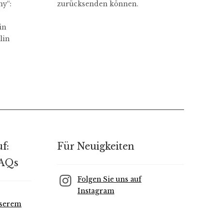
y“:
zurücksenden können.
in
lin
f:
Für Neuigkeiten
FAQs
Folgen Sie uns auf
Instagram
nserem