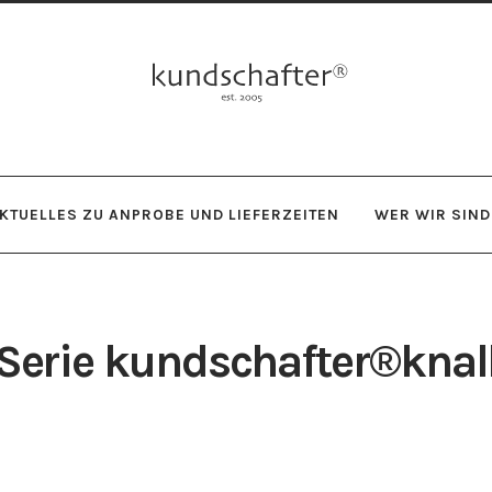
Zur
Zum
Navigation
Inhalt
springen
springen
KTUELLES ZU ANPROBE UND LIEFERZEITEN
WER WIR SIND
Serie kundschafter®knal