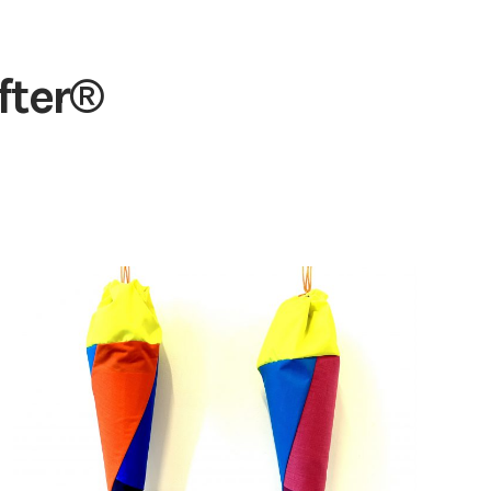
ter​®