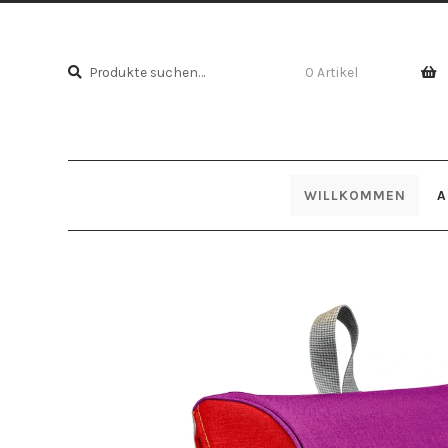
Suche
Suche
0 Artikel
nach:
WILLKOMMEN
A