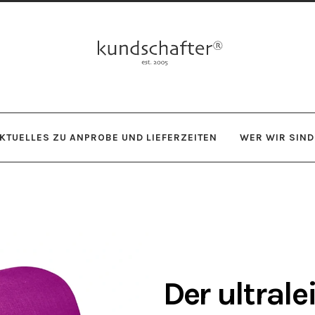
Zur
Zum
Navigation
Inhalt
springen
springen
KTUELLES ZU ANPROBE UND LIEFERZEITEN
WER WIR SIND
Der ultral