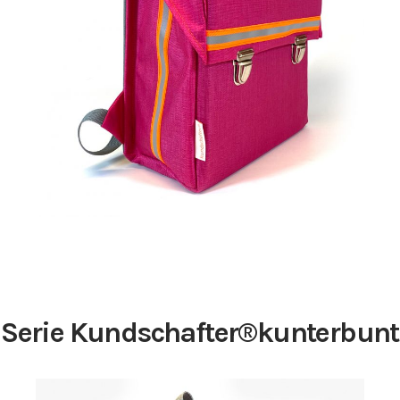
229,00
€
Serie Kundschafter​®​kunterbunt