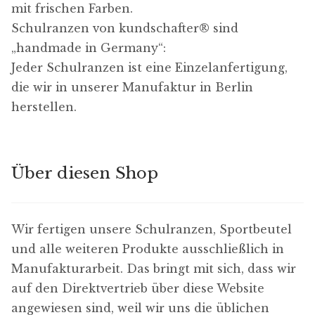
n
mit frischen Farben.
s
Schulranzen von kundschafter​® sind
t
„handmade in Germany“:
e
Jeder Schulranzen ist eine Einzelanfertigung,
l
die wir in unserer Manufaktur in Berlin
l
herstellen.
u
n
g
Über diesen Shop
e
n
Wir fertigen unsere Schulranzen, Sportbeutel
und alle weiteren Produkte ausschließlich in
Manufakturarbeit. Das bringt mit sich, dass wir
auf den Direktvertrieb über diese Website
angewiesen sind, weil wir uns die üblichen