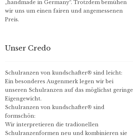
„handmade in Germany“. Trotzdem bemühen
wir uns um einen fairen und angemessenen
Preis.
D
a
t
e
Unser Credo
n
s
c
Schulranzen von kundschafter​® sind leicht:
h
Ein besonderes Augenmerk legen wir bei
u
unseren Schulranzen auf das möglichst geringe
t
Eigengewicht.
z
Schulranzen von kundschafter​® sind
-
formschön:
E
Wir interpretieren die tradionellen
i
Schulranzenformen neu und kombinieren sie