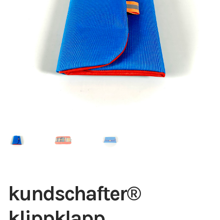
kundschafter​®​
klippklapp