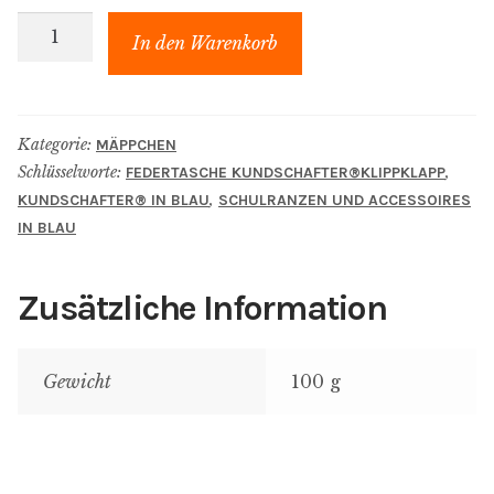
kundschafter​
In den Warenkorb
®​
klippklapp
Federtasche
Kategorie:
MÄPPCHEN
in
Schlüsselworte:
,
FEDERTASCHE KUNDSCHAFTER​®​KLIPPKLAPP
Poolblau
,
KUNDSCHAFTER​® IN BLAU
SCHULRANZEN UND ACCESSOIRES
Menge
IN BLAU
Zusätzliche Information
Gewicht
100 g