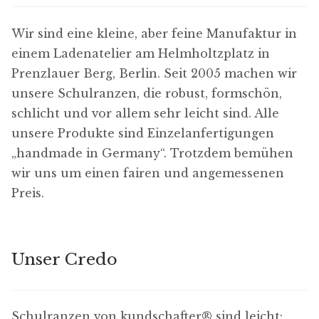
Wir sind eine kleine, aber feine Manufaktur in
D
einem Ladenatelier am Helmholtzplatz in
a
Prenzlauer Berg, Berlin. Seit 2005 machen wir
t
unsere Schulranzen, die robust, formschön,
e
schlicht und vor allem sehr leicht sind. Alle
n
unsere Produkte sind Einzelanfertigungen
s
„handmade in Germany“. Trotzdem bemühen
c
wir uns um einen fairen und angemessenen
h
Preis.
u
t
z
Unser Credo
-
E
i
Schulranzen von kundschafter​® sind leicht: