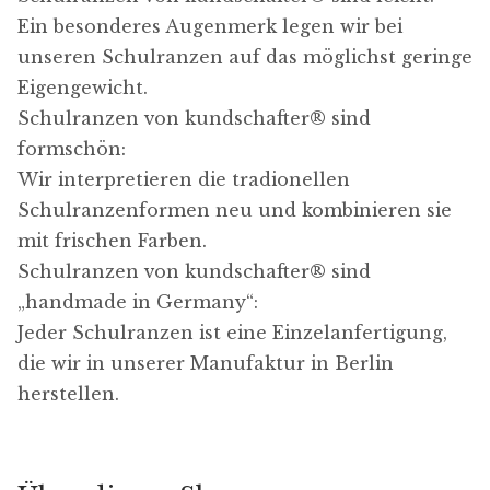
n
Ein besonderes Augenmerk legen wir bei
s
unseren Schulranzen auf das möglichst geringe
t
Eigengewicht.
e
Schulranzen von kundschafter​® sind
l
formschön:
l
Wir interpretieren die tradionellen
u
Schulranzenformen neu und kombinieren sie
n
mit frischen Farben.
g
Schulranzen von kundschafter​® sind
e
„handmade in Germany“:
n
Jeder Schulranzen ist eine Einzelanfertigung,
die wir in unserer Manufaktur in Berlin
herstellen.