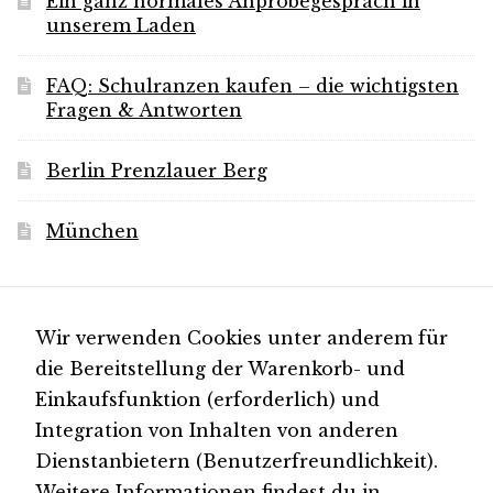
Ein ganz normales Anprobegespräch in
unserem Laden
H
i
FAQ: Schulranzen kaufen – die wichtigsten
n
Fragen & Antworten
w
e
Berlin Prenzlauer Berg
i
s
München
e
Für Neuigkeiten
Wir verwenden Cookies unter anderem für
die Bereitstellung der Warenkorb- und
Einkaufsfunktion (erforderlich) und
Folgen Sie uns auf
Integration von Inhalten von anderen
Instagram
Dienstanbietern (Benutzerfreundlichkeit).
Weitere Informationen findest du in