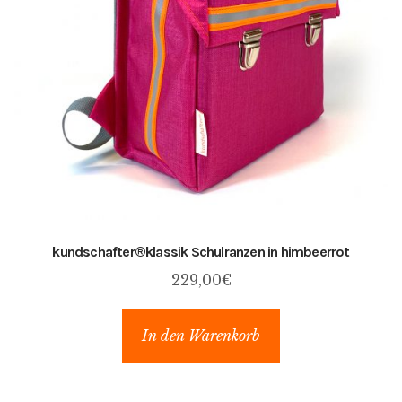
n
s
t
e
l
l
u
n
g
e
kundschafter​®​klassik Schulranzen in himbeerrot
n
229,00
€
In den Warenkorb