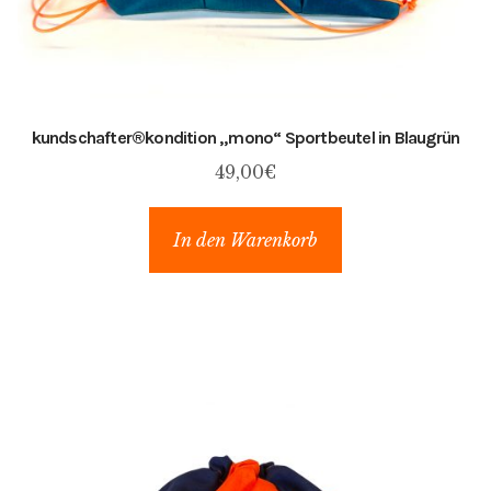
kundschafter​®​kondition „mono“ Sportbeutel in Blaugrün
49,00
€
In den Warenkorb