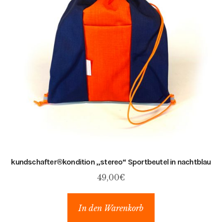
kundschafter​®​kondition „stereo“ Sportbeutel in nachtblau
49,00
€
In den Warenkorb