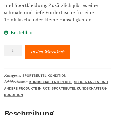
und Sportkleidung. Zusätzlich gibt es eine
schmale und tiefe Vordertasche für eine
Trinkflasche oder kleine Habseligkeiten.
Bestellbar
kundschafter​
In den Warenkorb
®​
kondition
"Sophie"
Kategorie:
SPORTBEUTEL KONDITION
Sportbeutel
Schlüsselworte:
,
KUNDSCHAFTER​® IN ROT
SCHULRANZEN UND
in
,
ANDERE PRODUKTE IN ROT
SPORTBEUTEL KUNDSCHAFTER​®​
himbeer-
KONDITION
bordeauxrot
Menge
Beschreibung