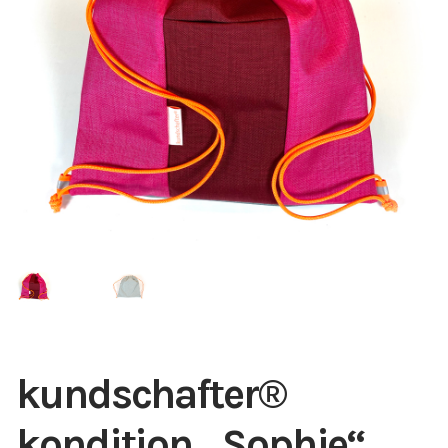
kundschafter​®​
kondition „Sophie“