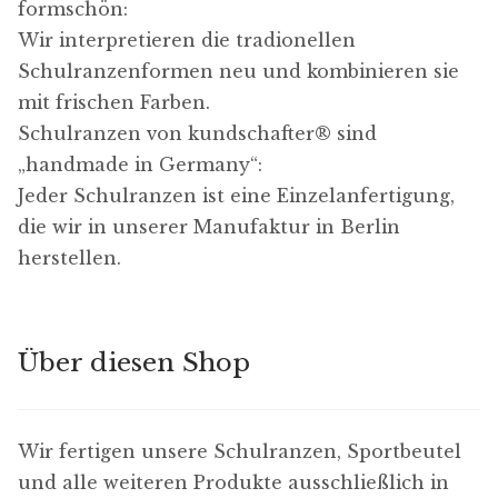
Damit unsere Website
formschön:
während deines Besuchs
Wir interpretieren die tradionellen
so gut wie möglich
funktioniert. Wenn du
Schulranzenformen neu und kombinieren sie
diese Cookies ablehnst,
mit frischen Farben.
werden einige Funktione
und eingebettete Inhalte
Schulranzen von kundschafter​® sind
auf der Website nicht
mehr verfügbar sein:
„handmade in Germany“:
Jeder Schulranzen ist eine Einzelanfertigung,
- Google Maps
die wir in unserer Manufaktur in Berlin
- Youtube
herstellen.
Über diesen Shop
Wir fertigen unsere Schulranzen, Sportbeutel
und alle weiteren Produkte ausschließlich in