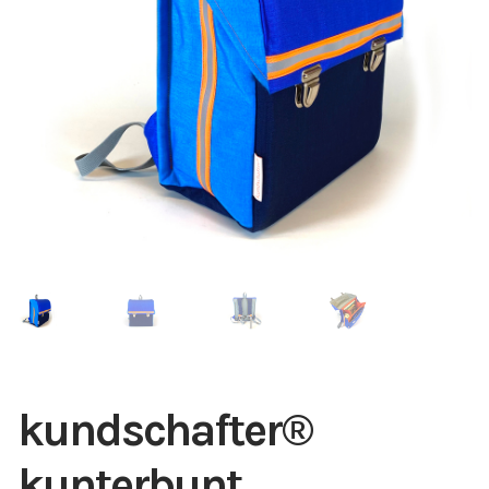
kundschafter​®​
kunterbunt