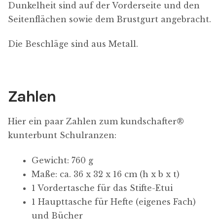
Dunkelheit sind auf der Vorderseite und den
Seitenflächen sowie dem Brustgurt angebracht.
D
Die Beschläge sind aus Metall.
a
t
e
n
Zahlen
s
c
Hier ein paar Zahlen zum kundschafter​®​
h
kunterbunt Schulranzen:
u
t
Gewicht: 760 g
z
Maße: ca. 36 x 32 x 16 cm (h x b x t)
-
1 Vordertasche für das Stifte-Etui
E
1 Haupttasche für Hefte (eigenes Fach)
i
und Bücher