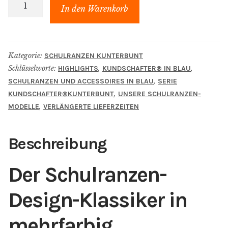
kundschafter​
In den Warenkorb
®​
kunterbunt
Schulranzen
Kategorie:
SCHULRANZEN KUNTERBUNT
"Frido"
Schlüsselworte:
,
,
HIGHLIGHTS
KUNDSCHAFTER​® IN BLAU
Menge
,
SCHULRANZEN UND ACCESSOIRES IN BLAU
SERIE
,
KUNDSCHAFTER​®​KUNTERBUNT
UNSERE SCHULRANZEN-
,
MODELLE
VERLÄNGERTE LIEFERZEITEN
Beschreibung
Der Schulranzen-
Design-Klassiker in
mehrfarbig