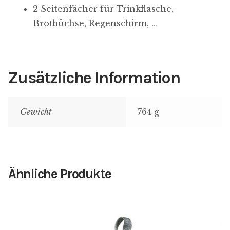
n
2 Seitenfächer für Trinkflasche,
s
Brotbüchse, Regenschirm, …
t
e
l
Zusätzliche Information
l
u
n
Gewicht
764 g
g
e
n
Ähnliche Produkte