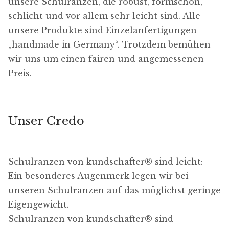
unsere Schulranzen, die robust, formschön,
schlicht und vor allem sehr leicht sind. Alle
unsere Produkte sind Einzelanfertigungen
„handmade in Germany“. Trotzdem bemühen
wir uns um einen fairen und angemessenen
Preis.
Erforderlich
Unser Credo
Diese Cookies
sind nicht
optional. Sie
sind für das
Schulranzen von kundschafter​® sind leicht:
Funktionieren
der Website
Ein besonderes Augenmerk legen wir bei
erforderlich.
unseren Schulranzen auf das möglichst geringe
Eigengewicht.
Schulranzen von kundschafter​® sind
Benutzerfreundlichke