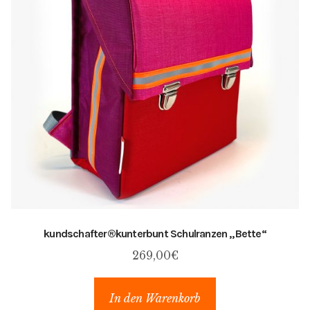
H
i
n
w
e
i
s
e
kundschafter​®​kunterbunt Schulranzen „Bette“
269,00
€
In den Warenkorb