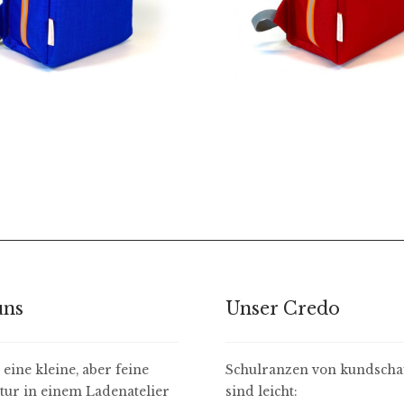
229,00
€
229,00
€
uns
Unser Credo
eine kleine, aber feine
Schulranzen von kundschaf
ur in einem Ladenatelier
sind leicht: