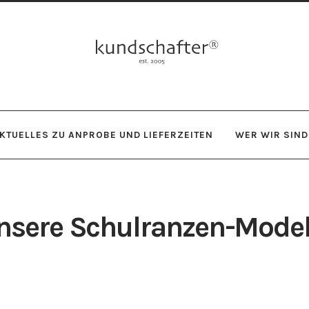
Zur
Zum
Navigation
Inhalt
springen
springen
KTUELLES ZU ANPROBE UND LIEFERZEITEN
WER WIR SIND
nsere Schulranzen-Model