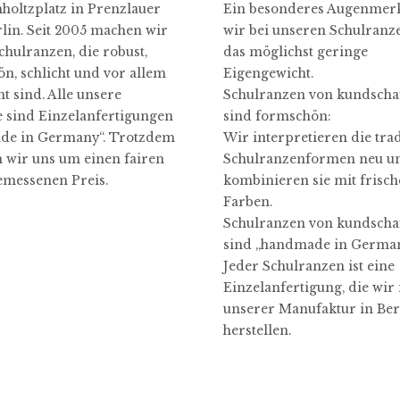
oltzplatz in Prenzlauer
Ein besonderes Augenmerk
rlin. Seit 2005 machen wir
wir bei unseren Schulranz
chulranzen, die robust,
das möglichst geringe
n, schlicht und vor allem
Eigengewicht.
ht sind. Alle unsere
Schulranzen von kundschaf
 sind Einzelanfertigungen
sind formschön:
de in Germany“. Trotzdem
Wir interpretieren die tra
wir uns um einen fairen
Schulranzenformen neu u
messenen Preis.
kombinieren sie mit frisc
Farben.
Schulranzen von kundschaf
sind „handmade in German
Jeder Schulranzen ist eine
Einzelanfertigung, die wir 
unserer Manufaktur in Ber
herstellen.