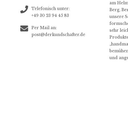
am Helmh
Telefonisch unter:
Berg, Be
+49 30 23 94 45 83
unsere S
formschö
Per Mail an:
sehr leic
post@derkundschafter.de
Produkte
„handma
bemühen 
und ange