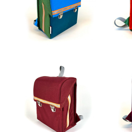
269,00
€
229,00
€