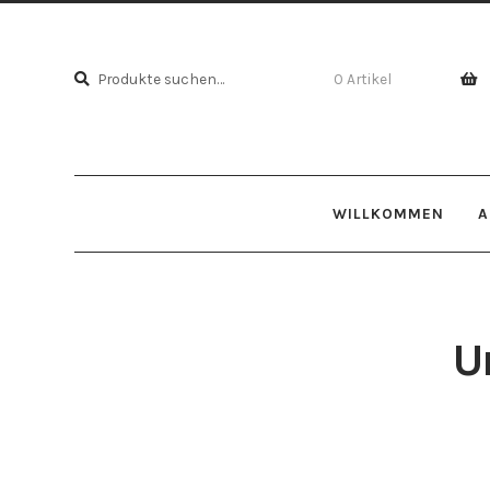
Suche
Suche
0 Artikel
nach:
WILLKOMMEN
A
U