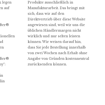
 legen
Produkte ausschließlich in
en auf
Manufakturarbeit. Das bringt mit
sich, dass wir auf den
Direktvertrieb über diese Website
ter​®
angewiesen sind, weil wir uns die
üblichen Händlermargen nicht
dionellen
wirklich und nur selten leisten
nd
können. Wir weisen darauf hin,
hen
dass Sie jede Bestellung innerhalb
von zwei Wochen nach Erhalt ohne
ter​®
Angabe von Gründen kostenneutral
y“:
zurücksenden können.
in
lin