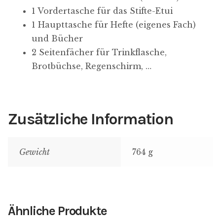
n
1 Vordertasche für das Stifte-Etui
s
1 Haupttasche für Hefte (eigenes Fach)
t
und Bücher
e
2 Seitenfächer für Trinkflasche,
l
Brotbüchse, Regenschirm, …
l
u
n
g
Zusätzliche Information
e
n
Gewicht
764 g
Ähnliche Produkte