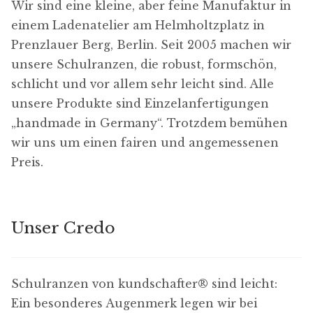
Wir sind eine kleine, aber feine Manufaktur in
einem Ladenatelier am Helmholtzplatz in
Prenzlauer Berg, Berlin. Seit 2005 machen wir
unsere Schulranzen, die robust, formschön,
schlicht und vor allem sehr leicht sind. Alle
unsere Produkte sind Einzelanfertigungen
„handmade in Germany“. Trotzdem bemühen
wir uns um einen fairen und angemessenen
Erforderlich
Preis.
Diese Cookies
sind nicht
optional. Sie
sind für das
Unser Credo
Funktionieren
der Website
erforderlich.
Schulranzen von kundschafter​® sind leicht:
Benutzerfreundlichke
Ein besonderes Augenmerk legen wir bei