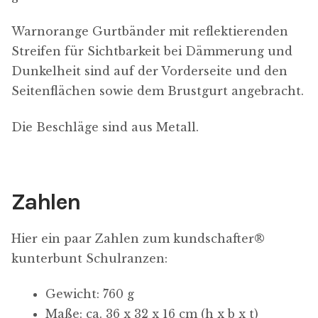
Warnorange Gurtbänder mit reflektierenden
D
Streifen für Sichtbarkeit bei Dämmerung und
a
Dunkelheit sind auf der Vorderseite und den
t
Seitenflächen sowie dem Brustgurt angebracht.
e
n
Die Beschläge sind aus Metall.
s
c
h
Zahlen
u
t
Hier ein paar Zahlen zum kundschafter​®​
z
kunterbunt Schulranzen:
-
E
Gewicht: 760 g
i
Maße: ca. 36 x 32 x 16 cm (h x b x t)