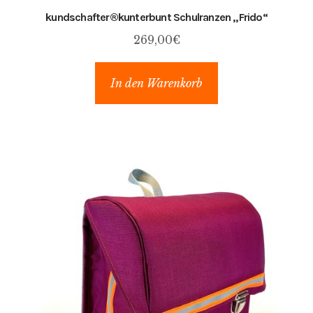
kundschafter​®​kunterbunt Schulranzen „Frido“
269,00
€
In den Warenkorb