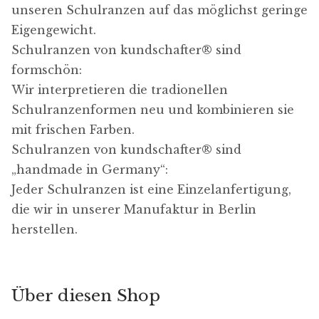
Damit unsere Website
unseren Schulranzen auf das möglichst geringe
während deines Besuchs
so gut wie möglich
Eigengewicht.
funktioniert. Wenn du
Schulranzen von kundschafter​® sind
diese Cookies ablehnst,
werden einige Funktione
formschön:
und eingebettete Inhalte
Wir interpretieren die tradionellen
auf der Website nicht
mehr verfügbar sein:
Schulranzenformen neu und kombinieren sie
mit frischen Farben.
- Google Maps
- Youtube
Schulranzen von kundschafter​® sind
„handmade in Germany“:
Jeder Schulranzen ist eine Einzelanfertigung,
die wir in unserer Manufaktur in Berlin
herstellen.
Über diesen Shop