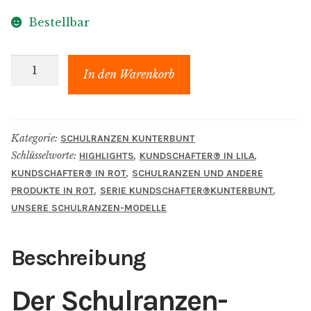
Bestellbar
kundschafter​
In den Warenkorb
®​
kunterbunt
Schulranzen
Kategorie:
SCHULRANZEN KUNTERBUNT
"Bette"
Schlüsselworte:
,
,
HIGHLIGHTS
KUNDSCHAFTER​® IN LILA
Menge
,
KUNDSCHAFTER​® IN ROT
SCHULRANZEN UND ANDERE
,
,
PRODUKTE IN ROT
SERIE KUNDSCHAFTER​®​KUNTERBUNT
UNSERE SCHULRANZEN-MODELLE
Beschreibung
Der Schulranzen-