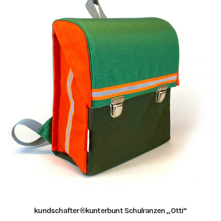
H
i
n
w
e
i
s
e
kundschafter​®​kunterbunt Schulranzen „Otti“